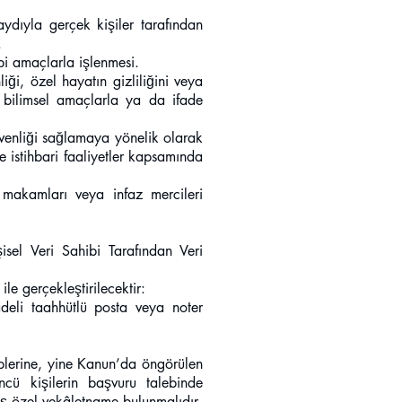
aydıyla gerçek kişiler tarafından
.
gibi amaçlarla işlenmesi.
iği, özel hayatın gizliliğini veya
a bilimsel amaçlarla ya da ifade
üvenliği sağlamaya yönelik olarak
 istihbari faaliyetler kapsamında
ı makamları veya infaz mercileri
sel Veri Sahibi Tarafından Veri
ile gerçekleştirilecektir:
deli taahhütlü posta veya noter
iplerine, yine Kanun’da öngörülen
ncü kişilerin başvuru talebinde
iş özel vekâletname bulunmalıdır.