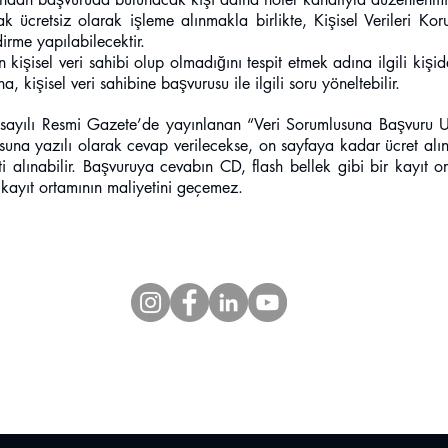
ak ücretsiz olarak işleme alınmakla birlikte, Kişisel Verileri K
dirme yapılabilecektir.
kişisel veri sahibi olup olmadığını tespit etmek adına ilgili kişid
na, kişisel veri sahibine başvurusu ile ilgili soru yöneltebilir.
ayılı Resmi Gazete’de yayınlanan “Veri Sorumlusuna Başvuru Us
usuna yazılı olarak cevap verilecekse, on sayfaya kadar ücret al
eti alınabilir. Başvuruya cevabın CD, flash bellek gibi bir kayıt 
 kayıt ortamının maliyetini geçemez.
26 |