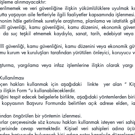
 işleme alınmayacaktır:
 verilmemek ve veri güvenliğine ilişkin yükümlülüklere uyulmak k
a yaşayan aile fertleriyle ilgili faaliyetler kapsamında işlenmesi
le anonim hâle getirilmek suretiyle araştırma, planlama ve istatistik 
 millî güvenliği, kamu güvenliğini, kamu düzenini, ekonomik güvenl
ya da suç teşkil etmemek kaydıyla, sanat, tarih, edebiyat vey
 millî güvenliği, kamu güvenliğini, kamu düzenini veya ekonomik g
mu kurum ve kuruluşları tarafından yürütülen önleyici, koruyucu ve
vuşturma, yargılama veya infaz işlemlerine ilişkin olarak yarg
Kullanılması
geçen hakları kullanmak için aşağıdaki linkte yer alan “ Kişi
ilişkin Form ”u kullanabileceklerdir.
liğini tespit edecek belgelerle birlikte, aşağıdaki yöntemlerden biri 
 kopyasının Başvuru Formunda belirtilen açık adrese elden, ia
afından öngörülen bir yöntemin izlenmesi.
rlar çerçevesinde söz konusu hakları kullanmak isteyen veri sah
risinde cevap vermektedir. Kişisel veri sahipleri adına üçü
afından başvuruda bulunacak kişi adına noter kanalıyla düzenlenm