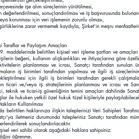
 işlemlerinin gerçekleştirilmesi,
erçevesinde işe alım süreçlerinin yürütülmesi,
 değerlendirilmesi, sonuçlandırılması ve iş başvurusunda bulunan 
 veya korunması için veri işlemenin zorunlu olması,
gürlüklerine zarar vermemek kaydıyla, Şirket’in meşru menfaatler
eği Taraflar ve Paylaşım Amaçları
 9. maddelerinde belirtilen kişisel veri işleme şartları ve amaçlar
işilerin beğeni, kullanım alışkanlıkları ve ihtiyaçlarına göre özelleş
ktivitelerin planlanması ve icrası, Sanatçı tarafından sunulan ürü
aların iş birimleri tarafından yapılması ve ilgili iş süreçlerini
çekleştirilmesi için ilgili iş birimleri tarafından gerekli çalışm
ın ticari ve/veya iş stratejilerinin planlanması ve icrası ve Sana
uki, teknik ve ticari-iş güvenliğinin temini amaçları dahilinde Sanatç
lar ile hukuken yetkili özel hukuk tüzel kişileriyle paylaşılabilecek
Hakların Kullanılması
da belirtilen haklarınıza ilişkin taleplerinizi Veri Sahipleri Taraf
natçı’ya iletmeniz durumunda talepleriniz Sanatçı tarafından m
rlendirilerek sonuçlandırılacaktır.
sel veri sahibi olarak aşağıdaki haklara sahipsiniz:
ediğini öğrenme,