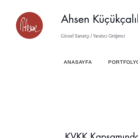
Ahsen Küçükçalı
Görsel Sanatçı / Yaratıcı Girişimci
ANASAYFA
PORTFOLY
KVKK Kapsamında I