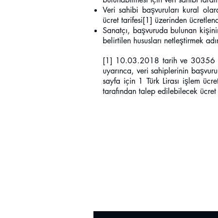
Veri sahibi başvuruları kural olar
ücret tarifesi[1] üzerinden ücretlen
Sanatçı, başvuruda bulunan kişinin 
belirtilen hususları netleştirmek adı
[1] 10.03.2018 tarih ve 30356 s
uyarınca, veri sahiplerinin başvur
sayfa için 1 Türk Lirası işlem ücr
tarafından talep edilebilecek ücret
© AHSEN KÜÇÜKÇALIK 20