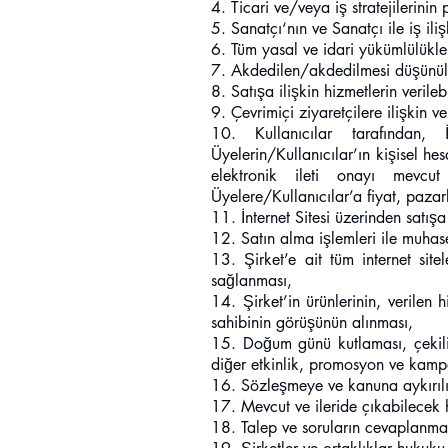
4. Ticari ve/veya iş stratejilerinin
5. Sanatçı‘nın ve Sanatçı ile iş ilişk
6. Tüm yasal ve idari yükümlülükler
7. Akdedilen/akdedilmesi düşünüle
8. Satışa ilişkin hizmetlerin verile
9. Çevrimiçi ziyaretçilere ilişkin 
10. Kullanıcılar tarafından, İ
Üyelerin/Kullanıcılar’ın kişisel he
elektronik ileti onayı mevcu
Üyelere/Kullanıcılar’a fiyat, pazar
11. İnternet Sitesi üzerinden satışa
12. Satın alma işlemleri ile muhase
13. Şirket’e ait tüm internet site
sağlanması,
14. Şirket’in ürünlerinin, verilen 
sahibinin görüşünün alınması,
15. Doğum günü kutlaması, çekili
diğer etkinlik, promosyon ve kampa
16. Sözleşmeye ve kanuna aykırılıkl
17. Mevcut ve ileride çıkabilecek
18. Talep ve soruların cevaplanmas