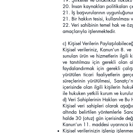
19. Şirketler ve ortaklıklar hukuku
20. İnsan kaynakları politikaları ç
21. İş başvurularının uygunluğunun
21. Bir hakkın tesisi, kullanılması
22. Veri sahibinin temel hak ve öz
amaçlarıyla işlenmektedir.
c) Kişisel Verilerin Paylaşılabilec
Kişisel verileriniz, Kanun’un 8. ve
sunulan ürün ve hizmetlerin ilgili k
ve tanıtılması için gerekli olan a
faydalandırmak için gerekli çalışm
yürütülen ticari faaliyetlerin ger
süreçlerinin yürütülmesi, Sanatçı’n
içerisinde olan ilgili kişilerin huk
ile hukuken yetkili kurum ve kuruluş
d) Veri Sahiplerinin Hakları ve Bu 
Kişisel veri sahipleri olarak aşağı
altında belirtilen yöntemlerle Sa
halde 30 (otuz) gün içerisinde değe
Kanun’un 11. maddesi uyarınca kişi
Kişisel verilerinizin işlenip işlenm