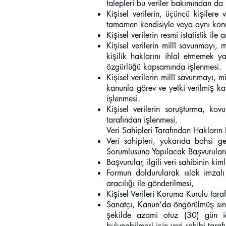
talepleri bu veriler bakımından da
Kişisel verilerin, üçüncü kişilere
tamamen kendisiyle veya aynı konutt
Kişisel verilerin resmi istatistik i
Kişisel verilerin millî savunmayı,
kişilik haklarını ihlal etmemek 
özgürlüğü kapsamında işlenmesi.
Kişisel verilerin millî savunmayı,
kanunla görev ve yetki verilmiş ka
işlenmesi.
Kişisel verilerin soruşturma, ko
tarafından işlenmesi.
Veri Sahipleri Tarafından Hakların 
Veri sahipleri, yukarıda bahsi 
Sorumlusuna Yapılacak Başvurulara 
Başvurular, ilgili veri sahibinin kim
Formun doldurularak ıslak imzalı
aracılığı ile gönderilmesi,
Kişisel Verileri Koruma Kurulu tar
Sanatçı, Kanun’da öngörülmüş sını
şekilde azami otuz (30) gün içe
bulunabilmesi için veri sahibi tar