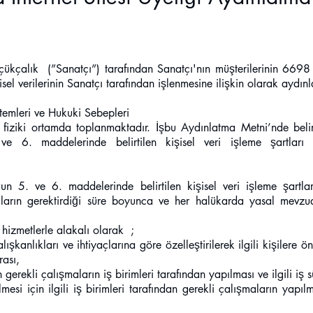
kçalık (”Sanatçı”) tarafından Sanatçı'nın müşterilerinin 6698 s
l verilerinin Sanatçı tarafından işlenmesine ilişkin olarak aydınla
ntemleri ve Hukuki Sebepleri
ya fiziki ortamda toplanmaktadır. İşbu Aydınlatma Metni’nde beli
 ve 6. maddelerinde belirtilen kişisel veri işleme şartları
ı
n’un 5. ve 6. maddelerinde belirtilen kişisel veri işleme şartl
ların gerektirdiği süre boyunca ve her halükarda yasal mevzua
 hizmetlerle alakalı olarak ;
alışkanlıkları ve ihtiyaçlarına göre özelleştirilerek ilgili kişilere ön
rası,
n gerekli çalışmaların iş birimleri tarafından yapılması ve ilgili iş 
ilmesi için ilgili iş birimleri tarafından gerekli çalışmaların yapı