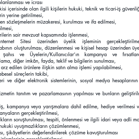
 planlanması ve icrası
isi içerisinde olan ilgili kişilerin hukuki, teknik ve ticari-iş güvenli
in yerine getirilmesi,
n sözleşmelerin müzakeresi, kurulması ve ifa edilmesi,
bilmesi,
verilerin sair mevzuat kapsamında işlenmesi,
nternet Sitesi üzerinden üyelik işleminin gerçekleştirilm
sabının oluşturulması, düzenlenmesi ve kişisel hesap üzerinden üyeli
t şahıs ve Üyelerin/Kullanıcılar’ın kampanya ve fırsatl
lama, diğer imkân, fayda, teklif ve bilgilerin sunulması,
 arz edilen ürünlere ilişkin satın alma işlemi yapılabilmesi,
besel süreçlerin takibi,
leri ve diğer elektronik sistemlerinin, sosyal medya hesaplarının 
hizmetin tanıtım ve pazarlamasının yapılması ve bunların geliştiri
ş, kampanya veya yarışmalara dahil edilme, hediye verilmesi ve
nyaların gerçekleştirilmesi,
arın soruşturulması, tespiti, önlenmesi ve ilgili idari veya adli m
 hukuki uyuşmazlıkların çözümlenmesi,
ı, şikâyetlerin değerlendirilerek çözüme kavuşturulması