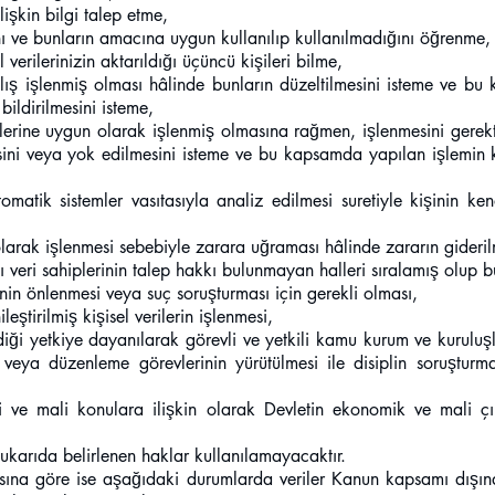
lişkin bilgi talep etme,
ını ve bunların amacına uygun kullanılıp kullanılmadığını öğrenme,
 verilerinizin aktarıldığı üçüncü kişileri bilme,
anlış işlenmiş olması hâlinde bunların düzeltilmesini isteme ve bu
 bildirilmesini isteme,
lerine uygun olarak işlenmiş olmasına rağmen, işlenmesini gerek
mesini veya yok edilmesini isteme ve bu kapsamda yapılan işlemin ki
tomatik sistemler vasıtasıyla analiz edilmesi suretiyle kişinin ke
 olarak işlenmesi sebebiyle zarara uğraması hâlinde zararın gideril
 veri sahiplerinin talep hakkı bulunmayan halleri sıralamış olup
inin önlenmesi veya suç soruşturması için gerekli olması,
ileştirilmiş kişisel verilerin işlenmesi,
diği yetkiye dayanılarak görevli ve yetkili kamu kurum ve kuruluşl
veya düzenleme görevlerinin yürütülmesi ile disiplin soruşturm
gi ve mali konulara ilişkin olarak Devletin ekonomik ve mali çı
yukarıda belirlenen haklar kullanılamayacaktır.
ına göre ise aşağıdaki durumlarda veriler Kanun kapsamı dışınd