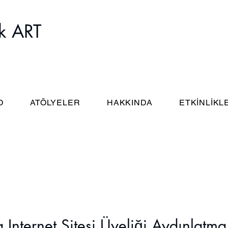
k ART
O
ATÖLYELER
HAKKINDA
ETKİNLİKL
nternet Sitesi Üyeliği Aydınlatma