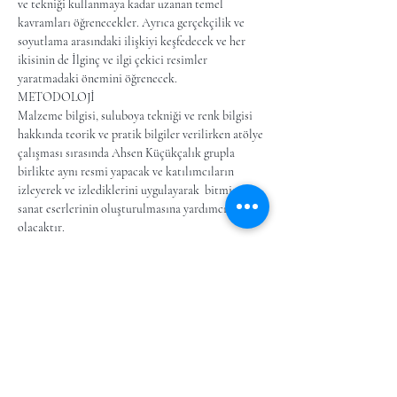
ve tekniği kullanmaya kadar uzanan temel 
kavramları öğrenecekler. Ayrıca gerçekçilik ve 
soyutlama arasındaki ilişkiyi keşfedecek ve her 
ikisinin de İlginç ve ilgi çekici resimler 
yaratmadaki önemini öğrenecek.
METODOLOJİ
Malzeme bilgisi, suluboya tekniği ve renk bilgisi 
hakkında teorik ve pratik bilgiler verilirken atölye 
çalışması sırasında Ahsen Küçükçalık grupla 
birlikte aynı resmi yapacak ve katılımcıların 
izleyerek ve izlediklerini uygulayarak  bitmiş 
sanat eserlerinin oluşturulmasına yardımcı 
olacaktır.
Daha Fazla Göster
Bu Etkinliği Paylaş