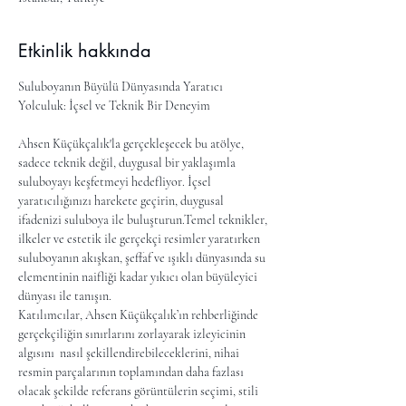
Etkinlik hakkında
Suluboyanın Büyülü Dünyasında Yaratıcı 
Yolculuk: İçsel ve Teknik Bir Deneyim
Ahsen Küçükçalık'la gerçekleşecek bu atölye, 
sadece teknik değil, duygusal bir yaklaşımla 
suluboyayı keşfetmeyi hedefliyor. İçsel 
yaratıcılığınızı harekete geçirin, duygusal 
ifadenizi suluboya ile buluşturun.Temel teknikler, 
ilkeler ve estetik ile gerçekçi resimler yaratırken 
suluboyanın akışkan, şeffaf ve ışıklı dünyasında su 
elementinin naifliği kadar yıkıcı olan büyüleyici 
dünyası ile tanışın.
Katılımcılar, Ahsen Küçükçalık’ın rehberliğinde 
gerçekçiliğin sınırlarını zorlayarak izleyicinin 
algısını  nasıl şekillendirebileceklerini, nihai 
resmin parçalarının toplamından daha fazlası 
olacak şekilde referans görüntülerin seçimi, stili 