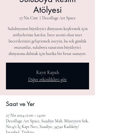
Atölyesi
27 Nis Cmt
  |  
Decollage Art Space
Suluboyanın büyüleyici dünyasını keşfetmek için
atölyelerime katılın. İster acemi olun ister
becerilerinizi geliştirmek isteyin, bu tek günlük
oturumlar, suluboya sanatının büyüleyici
dünyasına dalmak için harika bir fırsat sunuyor.
Kayıt Kapalı
Diğer etkinlikleri gör
Saat ve Yer
27 Nis 2024 11:00 – 14:00
Decollage Art Space, Suadiye Mah. Müzeyyen Sok.
No:4/1 İç Kapı No:1, Suadiye, 34740 Kadıköy/
İstanbul, Türkiye