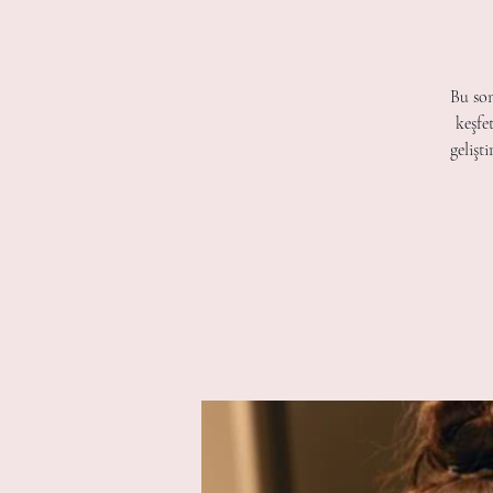
Bu son
keşfe
gelişt