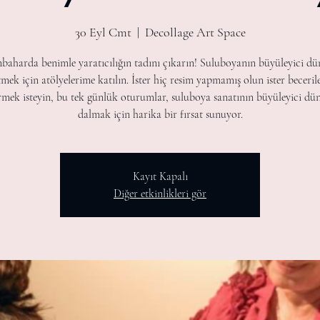
30 Eyl Cmt
  |  
Decollage Art Space
baharda benimle yaratıcılığın tadını çıkarın! Suluboyanın büyüleyici dü
tmek için atölyelerime katılın. İster hiç resim yapmamış olun ister becerile
irmek isteyin, bu tek günlük oturumlar, suluboya sanatının büyüleyici dü
dalmak için harika bir fırsat sunuyor.
Kayıt Kapalı
Diğer etkinlikleri gör