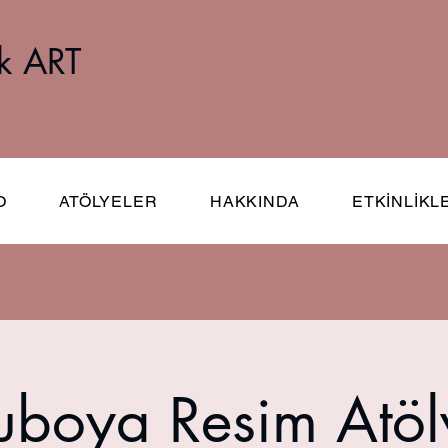
k ART
O
ATÖLYELER
HAKKINDA
ETKİNLİKL
uboya Resim Atöl