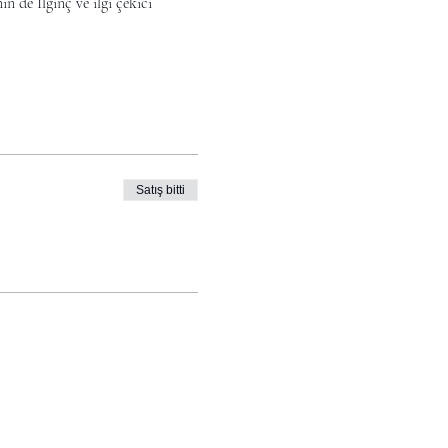
n de İlginç ve ilgi çekici
ışması sırasında Ahsen Küçükçalık
serlerinin oluşturulmasına
mak için atölye boyunca bolca
Satış bitti
ayla ifade etmenin gücünü
ın!
 gelerek kişisel ifadenizi daha
rı)