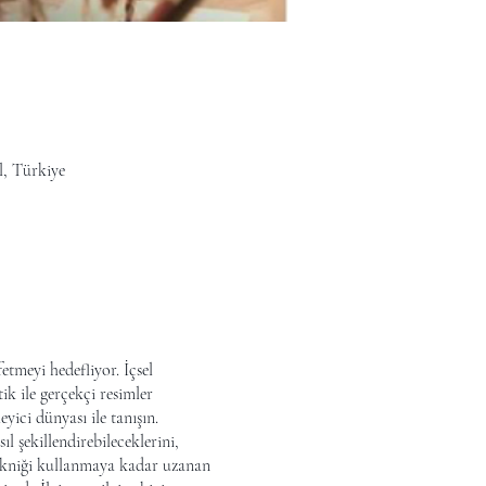
l, Türkiye
etmeyi hedefliyor. İçsel
tik ile gerçekçi resimler
yici dünyası ile tanışın.
ıl şekillendirebileceklerini,
 tekniği kullanmaya kadar uzanan