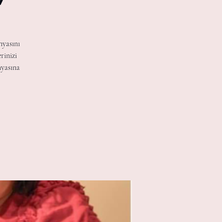
nyasını
rinizi
nyasına