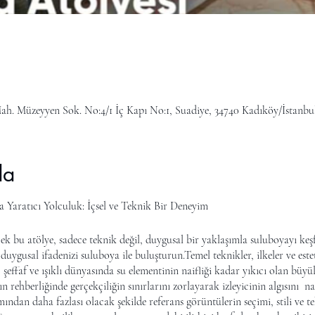
ah. Müzeyyen Sok. No:4/1 İç Kapı No:1, Suadiye, 34740 Kadıköy/İstanbu
da
Yaratıcı Yolculuk: İçsel ve Teknik Bir Deneyim
k bu atölye, sadece teknik değil, duygusal bir yaklaşımla suluboyayı keşf
, duygusal ifadenizi suluboya ile buluşturun.Temel teknikler, ilkeler ve este
effaf ve ışıklı dünyasında su elementinin naifliği kadar yıkıcı olan büyüle
 rehberliğinde gerçekçiliğin sınırlarını zorlayarak izleyicinin algısını nas
ından daha fazlası olacak şekilde referans görüntülerin seçimi, stili ve