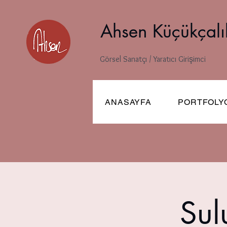
Ahsen Küçükçalı
Görsel Sanatçı / Yaratıcı Girişimci
ANASAYFA
PORTFOLY
Sul