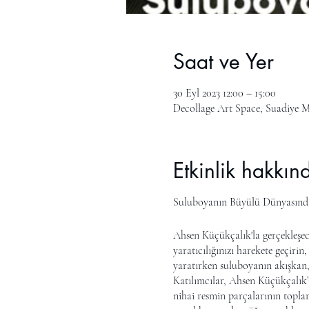
Saat ve Yer
30 Eyl 2023 12:00 – 15:00
Decollage Art Space, Suadiye M
Etkinlik hakkın
Suluboyanın Büyülü Dünyasında 
Ahsen Küçükçalık'la gerçekleşece
yaratıcılığınızı harekete geçirin
yaratırken suluboyanın akışkan, ş
Katılımcılar, Ahsen Küçükçalık’ın
nihai resmin parçalarının toplam