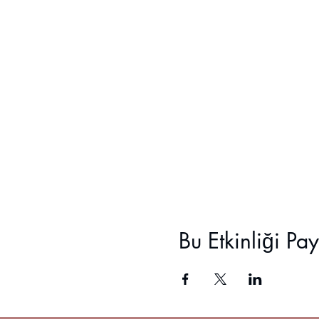
3) Suluboya fırçası minimum 2 ad
Suluboya sanatının akışkanlığıyl
Bu Etkinliği Pa