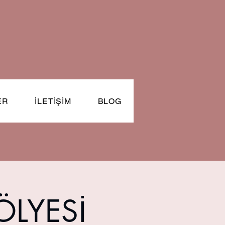
ER
İLETİŞİM
BLOG
ÖLYESİ