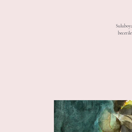
Suluboyan
beceril