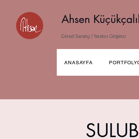
Ahsen Küçükçalı
Görsel Sanatçı / Yaratıcı Girişimci
ANASAYFA
PORTFOLY
SULUB