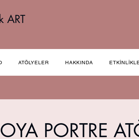
k ART
O
ATÖLYELER
HAKKINDA
ETKİNLİKL
OYA PORTRE AT