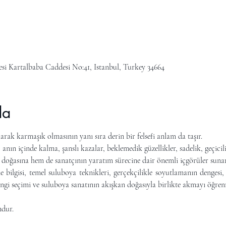
esi Kartalbaba Caddesi No:41, Istanbul, Turkey 34664
da
arak karmaşık olmasının yanı sıra derin bir felsefi anlam da taşır.
anın içinde kalma, şanslı kazalar, beklemedik güzellikler, sadelik, geçicil
n doğasına hem de sanatçının yaratım sürecine dair önemli içgörüler suna
 bilgisi, temel suluboya teknikleri, gerçekçilikle soyutlamanın dengesi
 rengi seçimi ve suluboya sanatının akışkan doğasıyla birlikte akmayı öğren
ndur.