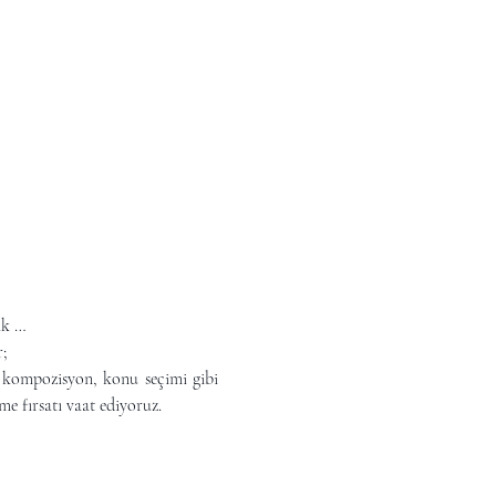
ik …
r;
, kompozisyon, konu seçimi gibi 
me fırsatı vaat ediyoruz.