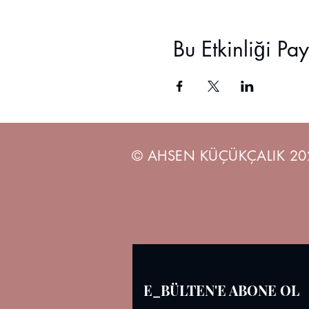
Bu Etkinliği Pa
© AHSEN KÜÇÜKÇALIK 20
E_BÜLTEN'E ABONE OL