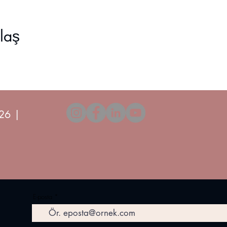
ylaş
26 |
E-posta