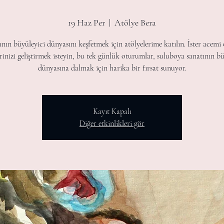
19 Haz Per
  |  
Atölye Bera
ın büyüleyici dünyasını keşfetmek için atölyelerime katılın. İster acemi 
erinizi geliştirmek isteyin, bu tek günlük oturumlar, suluboya sanatının bü
dünyasına dalmak için harika bir fırsat sunuyor.
Kayıt Kapalı
Diğer etkinlikleri gör