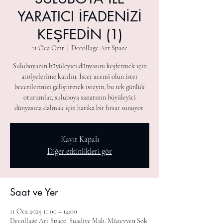
YARATICI İFADENİZİ
KEŞFEDİN (1)
11 Oca Cmt
  |  
Decollage Art Space
Suluboyanın büyüleyici dünyasını keşfetmek için
atölyelerime katılın. İster acemi olun ister
becerilerinizi geliştirmek isteyin, bu tek günlük
oturumlar, suluboya sanatının büyüleyici
dünyasına dalmak için harika bir fırsat sunuyor.
Kayıt Kapalı
Diğer etkinlikleri gör
Saat ve Yer
11 Oca 2025 11:00 – 14:00
Decollage Art Space, Suadiye Mah. Müzeyyen Sok.