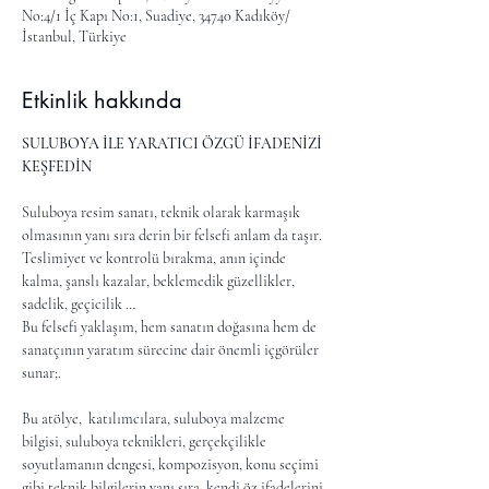
No:4/1 İç Kapı No:1, Suadiye, 34740 Kadıköy/
İstanbul, Türkiye
Etkinlik hakkında
SULUBOYA İLE YARATICI ÖZGÜ İFADENİZİ 
KEŞFEDİN
Suluboya resim sanatı, teknik olarak karmaşık 
olmasının yanı sıra derin bir felsefi anlam da taşır.
Teslimiyet ve kontrolü bırakma, anın içinde 
kalma, şanslı kazalar, beklemedik güzellikler, 
sadelik, geçicilik …
Bu felsefi yaklaşım, hem sanatın doğasına hem de 
sanatçının yaratım sürecine dair önemli içgörüler 
sunar;.
Bu atölye,  katılımcılara, suluboya malzeme 
bilgisi, suluboya teknikleri, gerçekçilikle 
soyutlamanın dengesi, kompozisyon, konu seçimi 
gibi teknik bilgilerin yanı sıra, kendi öz ifadelerini 