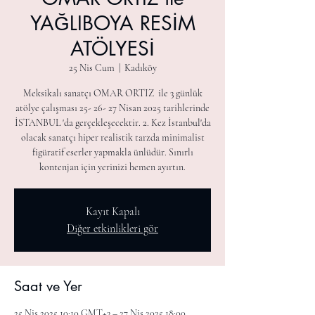
YAĞLIBOYA RESİM
ATÖLYESİ
25 Nis Cum
  |  
Kadıköy
Meksikalı sanatçı OMAR ORTIZ ile 3 günlük
atölye çalışması 25- 26- 27 Nisan 2025 tarihlerinde
İSTANBUL 'da gerçekleşecektir. 2. Kez İstanbul'da
olacak sanatçı hiper realistik tarzda minimalist
figüratif eserler yapmakla ünlüdür. Sınırlı
kontenjan için yerinizi hemen ayırtın.
Kayıt Kapalı
Diğer etkinlikleri gör
Saat ve Yer
25 Nis 2025 10:10 GMT+3 – 27 Nis 2025 18:00