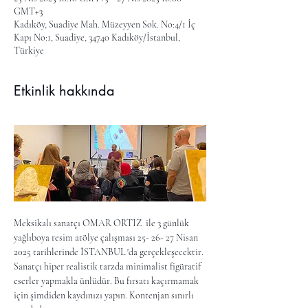
GMT+3
Kadıköy, Suadiye Mah. Müzeyyen Sok. No:4/1 İç
Kapı No:1, Suadiye, 34740 Kadıköy/İstanbul,
Türkiye
Etkinlik hakkında
Meksikalı sanatçı OMAR ORTIZ  ile 3 günlük 
yağlıboya resim atölye çalışması 25- 26- 27 Nisan 
2025 tarihlerinde İSTANBUL 'da gerçekleşecektir. 
Sanatçı hiper realistik tarzda minimalist figüratif 
eserler yapmakla ünlüdür. Bu fırsatı kaçırmamak 
için şimdiden kaydınızı yapın. Kontenjan sınırlı 