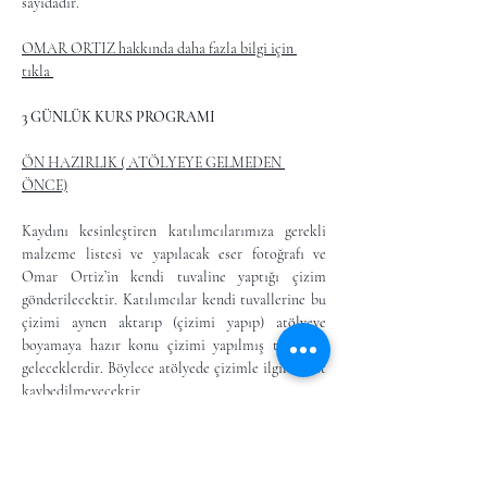
sayıdadır.
OMAR ORTIZ hakkında daha fazla bilgi için 
tıkla 
3 GÜNLÜK KURS PROGRAMI
ÖN HAZIRLIK ( ATÖLYEYE GELMEDEN 
ÖNCE)
Kaydını kesinleştiren katılımcılarımıza gerekli 
malzeme listesi ve yapılacak eser fotoğrafı ve 
Omar Ortiz’in kendi tuvaline yaptığı çizim 
gönderilecektir. Katılımcılar kendi tuvallerine bu 
çizimi aynen aktarıp (çizimi yapıp) atölyeye 
boyamaya hazır konu çizimi yapılmış tuval ile 
geleceklerdir. Böylece atölyede çizimle ilgili vakit 
kaybedilmeyecektir.
Daha Fazla Göster